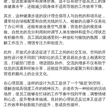
硬，促进血液循环和身体舒展。这不仅有助于提高员工的身
体健康水平，还能减少因身体不适而导致的工作效率下降。
其次，这种健康步道的设计理念倡导人与自然的和谐共处，
通常结合绿植配置和自然光线的引入。植被的点缀不仅美化
了办公环境，还能有效改善空气质量，营造舒适的视觉体
验。自然光的充分利用则对调节人体生物钟和提升心理状态
有积极作用。员工因此能感受到一种放松与愉悦的氛围，缓
解工作压力，增强专注力和创造力。
此外，开放式步道还促进了员工之间的社交互动。空间的开
放性设计使不同部门和职位的员工更容易在步道上相遇和交
流，打破部门壁垒，增进团队协作。交流的增多不仅有助于
信息的流通和经验分享，还能提升团队的凝聚力和归属感，
营造积极向上的企业文化。
在心理层面，这样的设计为员工提供了一个“喘息”的空间，
缓解连续高强度工作的精神压力。步道作为一种轻松的活动
场所，使员工能够在忙碌的工作节奏中找到平衡，调整情绪
和心态，提升整体幸福感。良好的心理状态反过来又促进了
工作效率和创新能力的提升，形成良性循环。